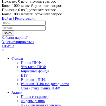
Показано
0
из
0
, уточните запрос
Более 1000 записей, уточните запрос
Показано
0
из
0
, уточните запрос
Более 1000 записей, уточните запрос
Войти
|
Регистрация
Забыли пароль?
Зарегистрироваться
Отмена
×
Фонды
Поиск ПИФ
Что такое ПИФ
Биржевые фонды
ETF
Рэнкинги ПИФ
Рэнкинг ПИФ по доходности
Статистика рынка ПИФ
Акции
Поиск и скринер
Лидеры рынка
Дивидендный календарь