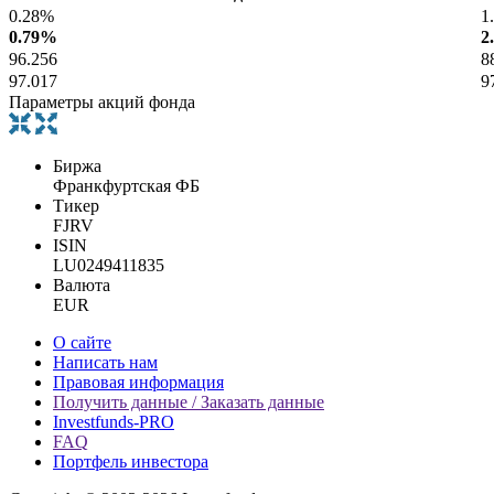
0.28%
1
0.79%
2
96.256
8
97.017
9
Параметры акций фонда
Биржа
Франкфуртская ФБ
Тикер
FJRV
ISIN
LU0249411835
Валюта
EUR
О сайте
Написать нам
Правовая информация
Получить данные / Заказать данные
Investfunds-PRO
FAQ
Портфель инвестора