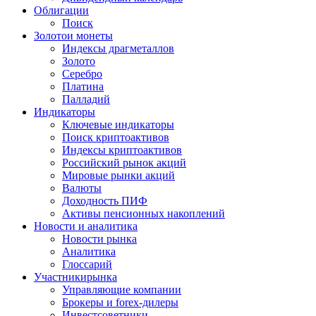
Облигации
Поиск
Золото
и монеты
Индексы драгметаллов
Золото
Серебро
Платина
Палладий
Индикаторы
Ключевые индикаторы
Поиск криптоактивов
Индексы криптоактивов
Российский рынок акций
Мировые рынки акций
Валюты
Доходность ПИФ
Активы пенсионных накоплений
Новости и аналитика
Новости рынка
Аналитика
Глоссарий
Участники
рынка
Управляющие компании
Брокеры и forex-дилеры
Инвестсоветники