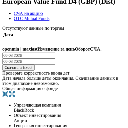
European Value Fund D4 (GBP) (Dist)
СЧА на акцию
OTC Mutual Funds
Отсутствуют данные по торгам
Дата
open
min
|
max
last
Изменение за день
Оборот
СЧА,
Проверьте корректность ввода дат
Дата начала больше даты окончания. Скачивание данных в
этом диапазоне невозможно.
Общая информация о фонде
Управляющая компания
BlackRock
Объект инвестирования
Акции
География инвестирования