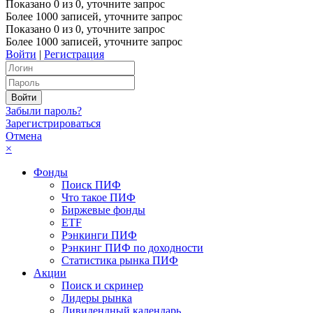
Показано
0
из
0
, уточните запрос
Более 1000 записей, уточните запрос
Показано
0
из
0
, уточните запрос
Более 1000 записей, уточните запрос
Войти
|
Регистрация
Забыли пароль?
Зарегистрироваться
Отмена
×
Фонды
Поиск ПИФ
Что такое ПИФ
Биржевые фонды
ETF
Рэнкинги ПИФ
Рэнкинг ПИФ по доходности
Статистика рынка ПИФ
Акции
Поиск и скринер
Лидеры рынка
Дивидендный календарь