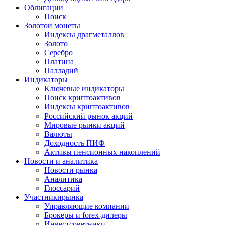
Облигации
Поиск
Золото
и монеты
Индексы драгметаллов
Золото
Серебро
Платина
Палладий
Индикаторы
Ключевые индикаторы
Поиск криптоактивов
Индексы криптоактивов
Российский рынок акций
Мировые рынки акций
Валюты
Доходность ПИФ
Активы пенсионных накоплений
Новости и аналитика
Новости рынка
Аналитика
Глоссарий
Участники
рынка
Управляющие компании
Брокеры и forex-дилеры
Инвестсоветники