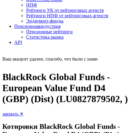
НПФ
Рейтинги УК от рейтинговых агенств
Рейтинги НПФ от рейтинговых агенств
Эндаумент-фонды
Пенсионная
индустрия
Пенсионные рейтинги
Статистика рынка
API
Ваш аккаунт удален, спасибо, что были с нами
BlackRock Global Funds -
European Value Fund D4
(GBP) (Dist) (LU0827879502, )
закрыть ✕
Котировки BlackRock Global Funds -