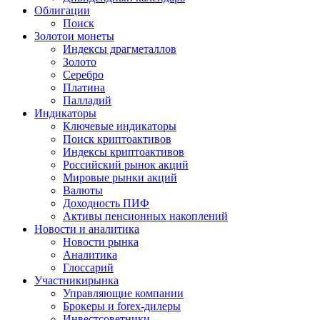
Облигации
Поиск
Золото
и монеты
Индексы драгметаллов
Золото
Серебро
Платина
Палладий
Индикаторы
Ключевые индикаторы
Поиск криптоактивов
Индексы криптоактивов
Российский рынок акций
Мировые рынки акций
Валюты
Доходность ПИФ
Активы пенсионных накоплений
Новости и аналитика
Новости рынка
Аналитика
Глоссарий
Участники
рынка
Управляющие компании
Брокеры и forex-дилеры
Инвестсоветники