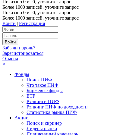
Показано
0
из
0
, уточните запрос
Более 1000 записей, уточните запрос
Показано
0
из
0
, уточните запрос
Более 1000 записей, уточните запрос
Войти
|
Регистрация
Забыли пароль?
Зарегистрироваться
Отмена
×
Фонды
Поиск ПИФ
Что такое ПИФ
Биржевые фонды
ETF
Рэнкинги ПИФ
Рэнкинг ПИФ по доходности
Статистика рынка ПИФ
Акции
Поиск и скринер
Лидеры рынка
Дивидендный календарь