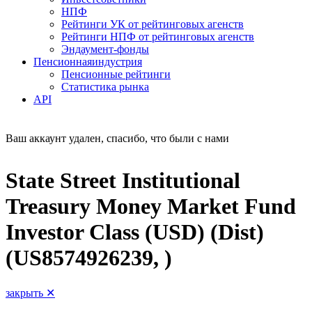
НПФ
Рейтинги УК от рейтинговых агенств
Рейтинги НПФ от рейтинговых агенств
Эндаумент-фонды
Пенсионная
индустрия
Пенсионные рейтинги
Статистика рынка
API
Ваш аккаунт удален, спасибо, что были с нами
State Street Institutional
Treasury Money Market Fund
Investor Class (USD) (Dist)
(US8574926239, )
закрыть ✕