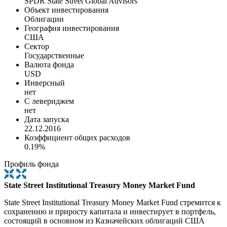
SPDR State Street Global Advisors
Объект инвестирования
Облигации
География инвестирования
США
Сектор
Государственные
Валюта фонда
USD
Инверсный
нет
С левериджем
нет
Дата запуска
22.12.2016
Коэффициент общих расходов
0.19%
Профиль фонда
State Street Institutional Treasury Money Market Fund
State Street Institutional Treasury Money Market Fund стремится к
сохранению и приросту капитала и инвестирует в портфель,
состоящий в основном из Казначейских облигаций США