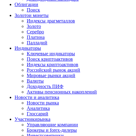
Облигации
Поиск
Золото
и монеты
Индексы драгметаллов
Золото
Серебро
Платина
Палладий
Индикаторы
Ключевые индикаторы
Поиск криптоактивов
Индексы криптоактивов
Российский рынок акций
Мировые рынки акций
Валюты
Доходность ПИФ
Активы пенсионных накоплений
Новости и аналитика
Новости рынка
Аналитика
Глоссарий
Участники
рынка
Управляющие компании
Брокеры и forex-дилеры
Инвестсоветники