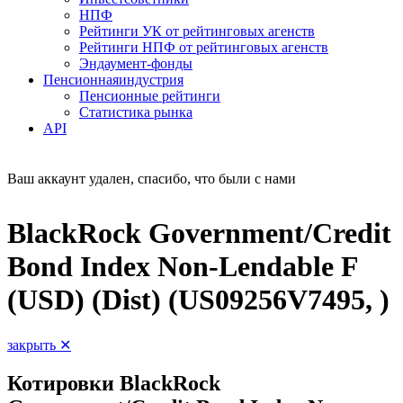
НПФ
Рейтинги УК от рейтинговых агенств
Рейтинги НПФ от рейтинговых агенств
Эндаумент-фонды
Пенсионная
индустрия
Пенсионные рейтинги
Статистика рынка
API
Ваш аккаунт удален, спасибо, что были с нами
BlackRock Government/Credit
Bond Index Non-Lendable F
(USD) (Dist) (US09256V7495, )
закрыть ✕
Котировки BlackRock