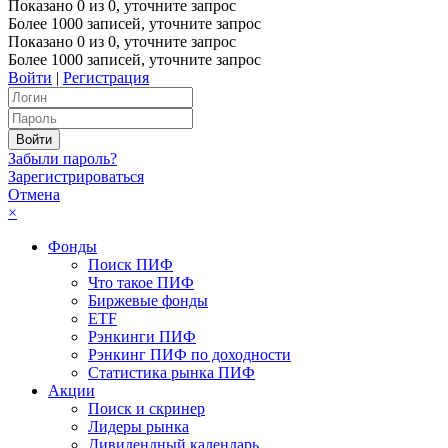
Показано
0
из
0
, уточните запрос
Более 1000 записей, уточните запрос
Показано
0
из
0
, уточните запрос
Более 1000 записей, уточните запрос
Войти
|
Регистрация
Забыли пароль?
Зарегистрироваться
Отмена
×
Фонды
Поиск ПИФ
Что такое ПИФ
Биржевые фонды
ETF
Рэнкинги ПИФ
Рэнкинг ПИФ по доходности
Статистика рынка ПИФ
Акции
Поиск и скринер
Лидеры рынка
Дивидендный календарь