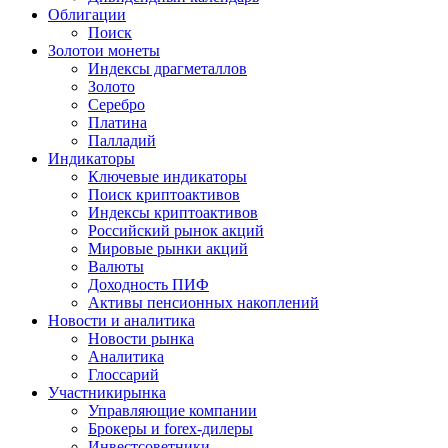
Облигации
Поиск
Золото
и монеты
Индексы драгметаллов
Золото
Серебро
Платина
Палладий
Индикаторы
Ключевые индикаторы
Поиск криптоактивов
Индексы криптоактивов
Российский рынок акций
Мировые рынки акций
Валюты
Доходность ПИФ
Активы пенсионных накоплений
Новости и аналитика
Новости рынка
Аналитика
Глоссарий
Участники
рынка
Управляющие компании
Брокеры и forex-дилеры
Инвестсоветники