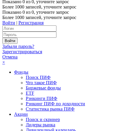
Показано
0
из
0
, уточните запрос
Более 1000 записей, уточните запрос
Показано
0
из
0
, уточните запрос
Более 1000 записей, уточните запрос
Войти
|
Регистрация
Забыли пароль?
Зарегистрироваться
Отмена
×
Фонды
Поиск ПИФ
Что такое ПИФ
Биржевые фонды
ETF
Рэнкинги ПИФ
Рэнкинг ПИФ по доходности
Статистика рынка ПИФ
Акции
Поиск и скринер
Лидеры рынка
Дивидендный календарь