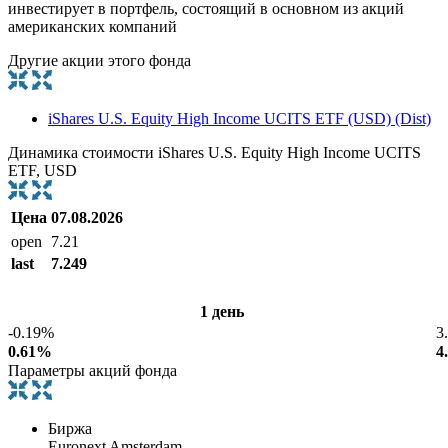
инвестирует в портфель, состоящий в основном из акций
американских компаний
Другие акции этого фонда
iShares U.S. Equity High Income UCITS ETF (USD) (Dist)
Динамика стоимости iShares U.S. Equity High Income UCITS
ETF, USD
Цена
07.08.2026
open
7.21
last
7.249
1 день
-0.19%
3
0.61%
4
Параметры акций фонда
Биржа
Euronext Amsterdam