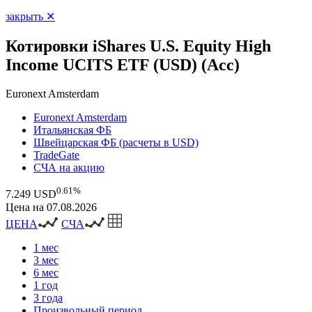
закрыть ✕
Котировки iShares U.S. Equity High
Income UCITS ETF (USD) (Acc)
Euronext Amsterdam
Euronext Amsterdam
Итальянская ФБ
Швейцарская ФБ (расчеты в USD)
TradeGate
СЧА на акцию
0.61%
7.249 USD
Цена на 07.08.2026
ЦЕНА
СЧА
1 мес
3 мес
6 мес
1 год
3 года
Произвольный период