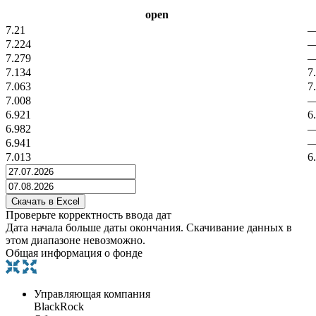
open
7.21
7.224
7.279
7.134
7
7.063
7
7.008
6.921
6
6.982
6.941
7.013
6
Проверьте корректность ввода дат
Дата начала больше даты окончания. Скачивание данных в
этом диапазоне невозможно.
Общая информация о фонде
Управляющая компания
BlackRock