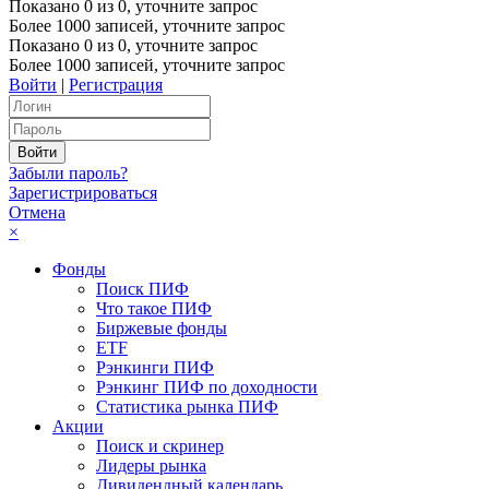
Показано
0
из
0
, уточните запрос
Более 1000 записей, уточните запрос
Показано
0
из
0
, уточните запрос
Более 1000 записей, уточните запрос
Войти
|
Регистрация
Забыли пароль?
Зарегистрироваться
Отмена
×
Фонды
Поиск ПИФ
Что такое ПИФ
Биржевые фонды
ETF
Рэнкинги ПИФ
Рэнкинг ПИФ по доходности
Статистика рынка ПИФ
Акции
Поиск и скринер
Лидеры рынка
Дивидендный календарь