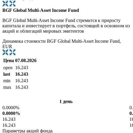
BGF Global Multi-Asset Income Fund
BGF Global Multi-Asset Income Fund стремится к приросту
капитала и инвестирует в портфель, состоящий в основном из
акций и облигаций мировых эмитентов
Динамика стоимости BGF Global Multi-Asset Income Fund,
EUR
Цена
07.08.2026
open
16.243
last
16.243
min
16.243
max
16.243
1 день
0.0000%
0
0.0000%
0
16.243
1
16.243
1
Параметры акций фонда