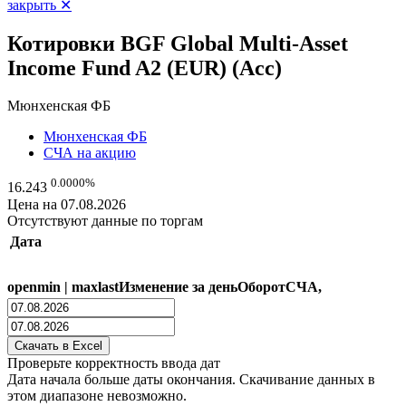
закрыть ✕
Котировки BGF Global Multi-Asset
Income Fund A2 (EUR) (Acc)
Мюнхенская ФБ
Мюнхенская ФБ
СЧА на акцию
0.0000%
16.243
Цена на 07.08.2026
Отсутствуют данные по торгам
Дата
open
min
|
max
last
Изменение за день
Оборот
СЧА,
Проверьте корректность ввода дат
Дата начала больше даты окончания. Скачивание данных в
этом диапазоне невозможно.