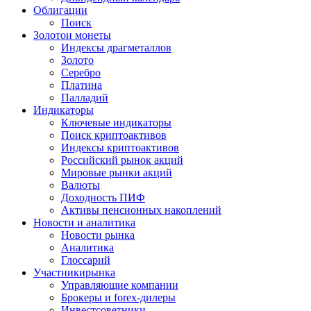
Облигации
Поиск
Золото
и монеты
Индексы драгметаллов
Золото
Серебро
Платина
Палладий
Индикаторы
Ключевые индикаторы
Поиск криптоактивов
Индексы криптоактивов
Российский рынок акций
Мировые рынки акций
Валюты
Доходность ПИФ
Активы пенсионных накоплений
Новости и аналитика
Новости рынка
Аналитика
Глоссарий
Участники
рынка
Управляющие компании
Брокеры и forex-дилеры
Инвестсоветники