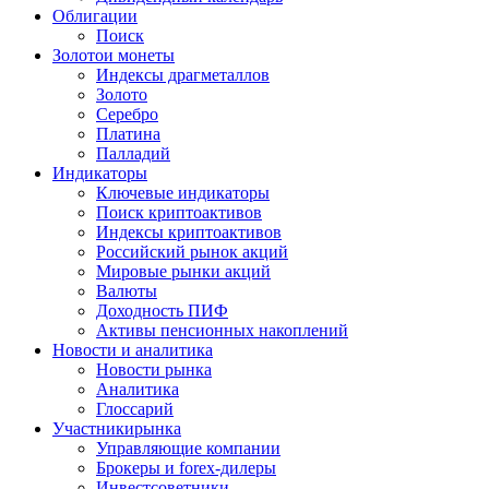
Облигации
Поиск
Золото
и монеты
Индексы драгметаллов
Золото
Серебро
Платина
Палладий
Индикаторы
Ключевые индикаторы
Поиск криптоактивов
Индексы криптоактивов
Российский рынок акций
Мировые рынки акций
Валюты
Доходность ПИФ
Активы пенсионных накоплений
Новости и аналитика
Новости рынка
Аналитика
Глоссарий
Участники
рынка
Управляющие компании
Брокеры и forex-дилеры
Инвестсоветники