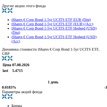
Другие акции этого фонда
iShares € Corp Bond 1-5yr UCITS ETF EUR (Dist)
iShares € Corp Bond 1-5yr UCITS ETF (EUR) (Acc)
iShares € Corp Bond 1-5yr UCITS ETF Hedged (USD)
(Dist)
iShares € Corp Bond 1-5yr UCITS ETF Hedged (USD)
(Acc)
Динамика стоимости iShares € Corp Bond 1-5yr UCITS ETF,
GBP
Цена
07.08.2026
last
5.4715
1 день
0.0183%
-
Параметры акций фонда
Биржа