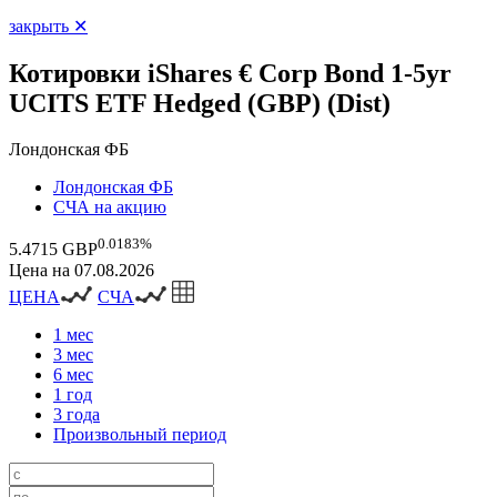
закрыть ✕
Котировки iShares € Corp Bond 1-5yr
UCITS ETF Hedged (GBP) (Dist)
Лондонская ФБ
Лондонская ФБ
СЧА на акцию
0.0183%
5.4715 GBP
Цена на 07.08.2026
ЦЕНА
СЧА
1 мес
3 мес
6 мес
1 год
3 года
Произвольный период