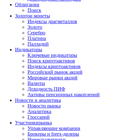
Облигации
Поиск
Золото
и монеты
Индексы драгметаллов
Золото
Серебро
Платина
Палладий
Индикаторы
Ключевые индикаторы
Поиск криптоактивов
Индексы криптоактивов
Российский рынок акций
Мировые рынки акций
Валюты
Доходность ПИФ
Активы пенсионных накоплений
Новости и аналитика
Новости рынка
Аналитика
Глоссарий
Участники
рынка
Управляющие компании
Брокеры и forex-дилеры
Инвестсоветники