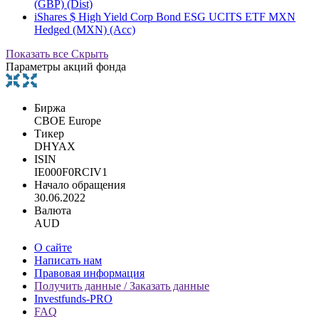
(GBP) (Dist)
iShares $ High Yield Corp Bond ESG UCITS ETF MXN
Hedged (MXN) (Acc)
Показать все
Скрыть
Параметры акций фонда
Биржа
CBOE Europe
Тикер
DHYAX
ISIN
IE000F0RCIV1
Начало обращения
30.06.2022
Валюта
AUD
О сайте
Написать нам
Правовая информация
Получить данные / Заказать данные
Investfunds-PRO
FAQ