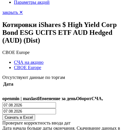
Параметры акций
закрыть ✕
Котировки iShares $ High Yield Corp
Bond ESG UCITS ETF AUD Hedged
(AUD) (Dist)
CBOE Europe
СЧА на акцию
CBOE Europe
Отсутствуют данные по торгам
Дата
open
min
|
max
last
Изменение за день
Оборот
СЧА,
Проверьте корректность ввода дат
Дата начала больше даты окончания. Скачивание данных в