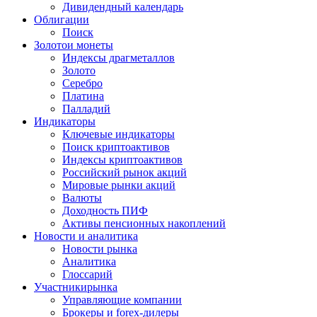
Дивидендный календарь
Облигации
Поиск
Золото
и монеты
Индексы драгметаллов
Золото
Серебро
Платина
Палладий
Индикаторы
Ключевые индикаторы
Поиск криптоактивов
Индексы криптоактивов
Российский рынок акций
Мировые рынки акций
Валюты
Доходность ПИФ
Активы пенсионных накоплений
Новости и аналитика
Новости рынка
Аналитика
Глоссарий
Участники
рынка
Управляющие компании
Брокеры и forex-дилеры