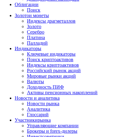
Облигации
Поиск
Золото
и монеты
Индексы драгметаллов
Золото
Серебро
Платина
Палладий
Индикаторы
Ключевые индикаторы
Поиск криптоактивов
Индексы криптоактивов
Российский рынок акций
Мировые рынки акций
Валюты
Доходность ПИФ
Активы пенсионных накоплений
Новости и аналитика
Новости рынка
Аналитика
Глоссарий
Участники
рынка
Управляющие компании
Брокеры и forex-дилеры
Инвестсоветники