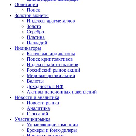
Облигации
Поиск
Золото
и монеты
Индексы драгметаллов
Золото
Серебро
Платина
Палладий
Индикаторы
Ключевые индикаторы
Поиск криптоактивов
Индексы криптоактивов
Российский рынок акций
Мировые рынки акций
Валюты
Доходность ПИФ
Активы пенсионных накоплений
Новости и аналитика
Новости рынка
Аналитика
Глоссарий
Участники
рынка
Управляющие компании
Брокеры и forex-дилеры
Инвестсоветники