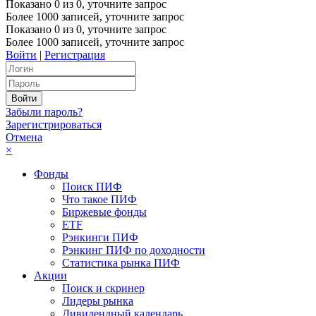
Показано
0
из
0
, уточните запрос
Более 1000 записей, уточните запрос
Показано
0
из
0
, уточните запрос
Более 1000 записей, уточните запрос
Войти
|
Регистрация
Забыли пароль?
Зарегистрироваться
Отмена
×
Фонды
Поиск ПИФ
Что такое ПИФ
Биржевые фонды
ETF
Рэнкинги ПИФ
Рэнкинг ПИФ по доходности
Статистика рынка ПИФ
Акции
Поиск и скринер
Лидеры рынка
Дивидендный календарь