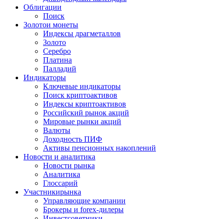
Облигации
Поиск
Золото
и монеты
Индексы драгметаллов
Золото
Серебро
Платина
Палладий
Индикаторы
Ключевые индикаторы
Поиск криптоактивов
Индексы криптоактивов
Российский рынок акций
Мировые рынки акций
Валюты
Доходность ПИФ
Активы пенсионных накоплений
Новости и аналитика
Новости рынка
Аналитика
Глоссарий
Участники
рынка
Управляющие компании
Брокеры и forex-дилеры
Инвестсоветники