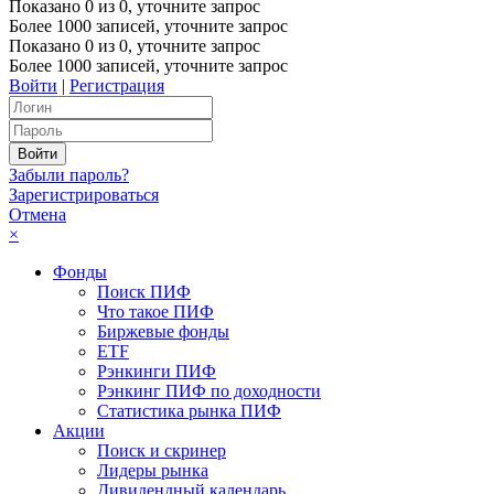
Показано
0
из
0
, уточните запрос
Более 1000 записей, уточните запрос
Показано
0
из
0
, уточните запрос
Более 1000 записей, уточните запрос
Войти
|
Регистрация
Забыли пароль?
Зарегистрироваться
Отмена
×
Фонды
Поиск ПИФ
Что такое ПИФ
Биржевые фонды
ETF
Рэнкинги ПИФ
Рэнкинг ПИФ по доходности
Статистика рынка ПИФ
Акции
Поиск и скринер
Лидеры рынка
Дивидендный календарь