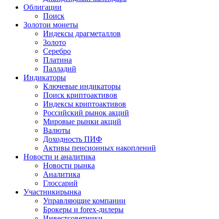
Облигации
Поиск
Золото
и монеты
Индексы драгметаллов
Золото
Серебро
Платина
Палладий
Индикаторы
Ключевые индикаторы
Поиск криптоактивов
Индексы криптоактивов
Российский рынок акций
Мировые рынки акций
Валюты
Доходность ПИФ
Активы пенсионных накоплений
Новости и аналитика
Новости рынка
Аналитика
Глоссарий
Участники
рынка
Управляющие компании
Брокеры и forex-дилеры
Инвестсоветники