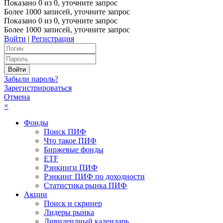
Показано
0
из
0
, уточните запрос
Более 1000 записей, уточните запрос
Показано
0
из
0
, уточните запрос
Более 1000 записей, уточните запрос
Войти
|
Регистрация
Забыли пароль?
Зарегистрироваться
Отмена
×
Фонды
Поиск ПИФ
Что такое ПИФ
Биржевые фонды
ETF
Рэнкинги ПИФ
Рэнкинг ПИФ по доходности
Статистика рынка ПИФ
Акции
Поиск и скринер
Лидеры рынка
Дивидендный календарь