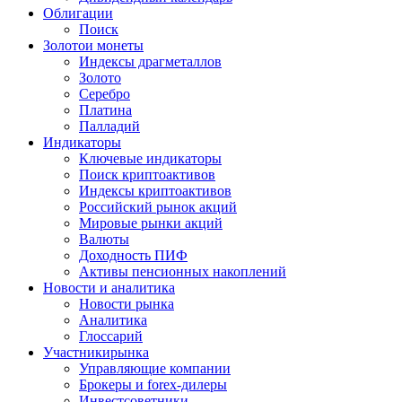
Облигации
Поиск
Золото
и монеты
Индексы драгметаллов
Золото
Серебро
Платина
Палладий
Индикаторы
Ключевые индикаторы
Поиск криптоактивов
Индексы криптоактивов
Российский рынок акций
Мировые рынки акций
Валюты
Доходность ПИФ
Активы пенсионных накоплений
Новости и аналитика
Новости рынка
Аналитика
Глоссарий
Участники
рынка
Управляющие компании
Брокеры и forex-дилеры
Инвестсоветники