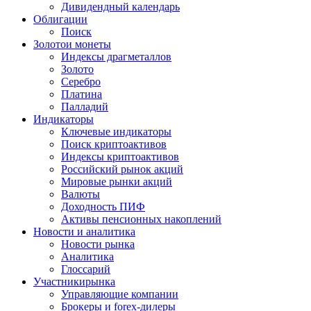
Дивидендный календарь
Облигации
Поиск
Золото
и монеты
Индексы драгметаллов
Золото
Серебро
Платина
Палладий
Индикаторы
Ключевые индикаторы
Поиск криптоактивов
Индексы криптоактивов
Российский рынок акций
Мировые рынки акций
Валюты
Доходность ПИФ
Активы пенсионных накоплений
Новости и аналитика
Новости рынка
Аналитика
Глоссарий
Участники
рынка
Управляющие компании
Брокеры и forex-дилеры