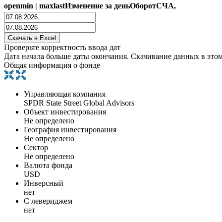
open
min
|
max
last
Изменение за день
Оборот
СЧА,
Проверьте корректность ввода дат
Дата начала больше даты окончания. Скачивание данных в это
Общая информация о фонде
Управляющая компания
SPDR State Street Global Advisors
Объект инвестирования
Не определено
География инвестирования
Не определено
Сектор
Не определено
Валюта фонда
USD
Инверсный
нет
С левериджем
нет