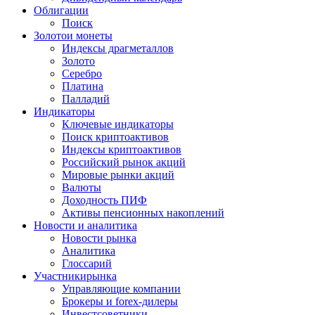
Облигации
Поиск
Золото
и монеты
Индексы драгметаллов
Золото
Серебро
Платина
Палладий
Индикаторы
Ключевые индикаторы
Поиск криптоактивов
Индексы криптоактивов
Российский рынок акций
Мировые рынки акций
Валюты
Доходность ПИФ
Активы пенсионных накоплений
Новости и аналитика
Новости рынка
Аналитика
Глоссарий
Участники
рынка
Управляющие компании
Брокеры и forex-дилеры
Инвестсоветники