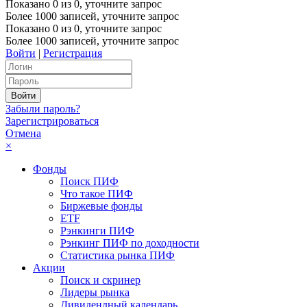
Показано
0
из
0
, уточните запрос
Более 1000 записей, уточните запрос
Показано
0
из
0
, уточните запрос
Более 1000 записей, уточните запрос
Войти
|
Регистрация
Забыли пароль?
Зарегистрироваться
Отмена
×
Фонды
Поиск ПИФ
Что такое ПИФ
Биржевые фонды
ETF
Рэнкинги ПИФ
Рэнкинг ПИФ по доходности
Статистика рынка ПИФ
Акции
Поиск и скринер
Лидеры рынка
Дивидендный календарь